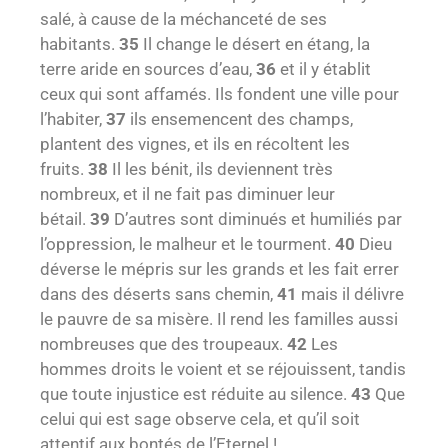
salé, à cause de la méchanceté de ses
habitants.
35
Il change le désert en étang, la
terre aride en sources d’eau,
36
et il y établit
ceux qui sont affamés. Ils fondent une ville pour
l’habiter,
37
ils ensemencent des champs,
plantent des vignes, et ils en récoltent les
fruits.
38
Il les bénit, ils deviennent très
nombreux, et il ne fait pas diminuer leur
bétail.
39
D’autres sont diminués et humiliés par
l’oppression, le malheur et le tourment.
40
Dieu
déverse le mépris sur les grands et les fait errer
dans des déserts sans chemin,
41
mais il délivre
le pauvre de sa misère. Il rend les familles aussi
nombreuses que des troupeaux.
42
Les
hommes droits le voient et se réjouissent, tandis
que toute injustice est réduite au silence.
43
Que
celui qui est sage observe cela, et qu’il soit
attentif aux bontés de l’Eternel !