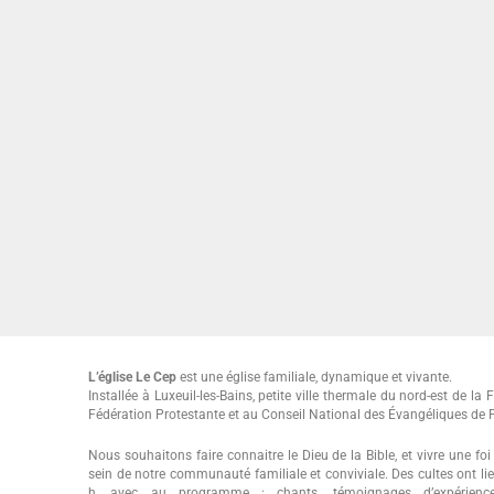
L’église Le Cep
est une église familiale, dynamique et vivante.
Installée à Luxeuil-les-Bains, petite ville thermale du nord-est de la Fr
Fédération Protestante et au Conseil National des Évangéliques de 
Nous souhaitons faire connaitre le Dieu de la Bible, et vivre une f
sein de notre communauté familiale et conviviale. Des cultes ont 
h, avec au programme : chants, témoignages d’expériences