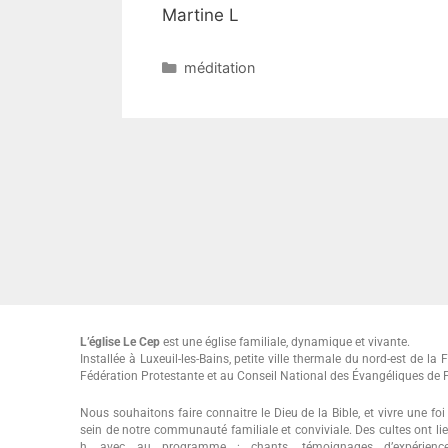
Martine L
méditation
L’église Le Cep
est une église familiale, dynamique et vivante.
Installée à Luxeuil-les-Bains, petite ville thermale du nord-est de la Fr
Fédération Protestante et au Conseil National des Évangéliques de 
Nous souhaitons faire connaitre le Dieu de la Bible, et vivre une f
sein de notre communauté familiale et conviviale. Des cultes ont 
h, avec au programme : chants, témoignages d’expériences