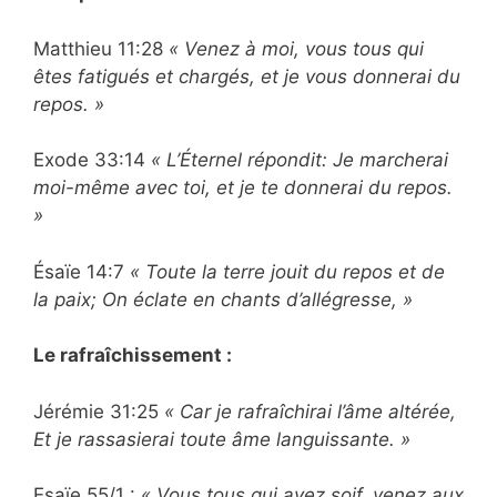
Matthieu 11:28
« Venez à moi, vous tous qui
êtes fatigués et chargés, et je vous donnerai du
repos. »
Exode 33:14
« L’Éternel répondit: Je marcherai
moi-même avec toi, et je te donnerai du repos.
»
Ésaïe 14:7
« Toute la terre jouit du repos et de
la paix; On éclate en chants d’allégresse, »
Le rafraîchissement :
Jérémie 31:25
« Car je rafraîchirai l’âme altérée,
Et je rassasierai toute âme languissante. »
Esaïe 55/1 :
« Vous tous qui avez soif, venez aux